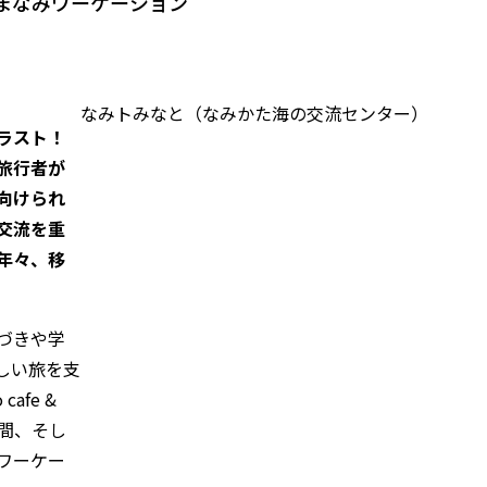
まなみワーケーション
なみトみなと（なみかた海の交流センター）
ラスト！
旅行者が
向けられ
交流を重
年々、移
づきや学
しい旅を支
afe &
空間、そし
ワーケー