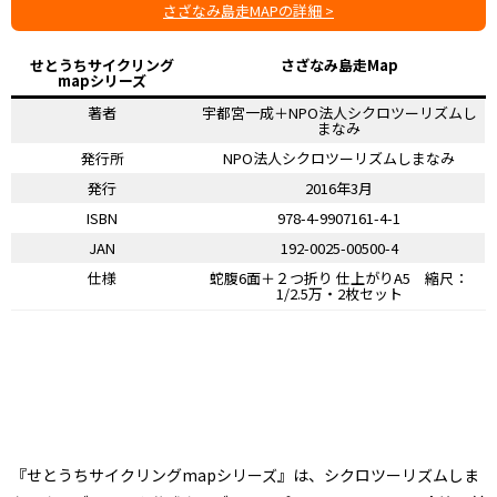
さざなみ島走MAPの詳細 >
せとうちサイクリング
さざなみ島走Map
mapシリーズ
著者
宇都宮一成＋NPO法人シクロツーリズムし
まなみ
発行所
NPO法人シクロツーリズムしまなみ
発行
2016年3月
ISBN
978-4-9907161-4-1
JAN
192-0025-00500-4
仕様
蛇腹6面＋２つ折り 仕上がりA5 縮尺：
1/2.5万・2枚セット
『せとうちサイクリングmapシリーズ』は、シクロツーリズムしま