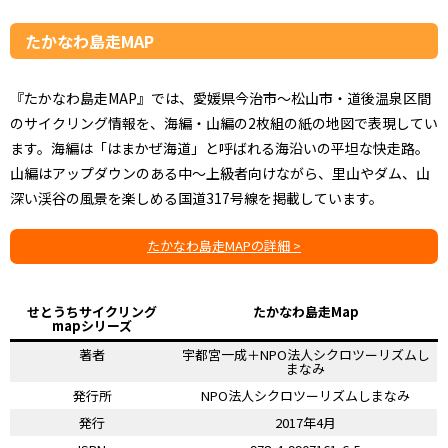
たかなわ島走MAP
『たかなわ島走MAP』では、愛媛県今治市～松山市・道後温泉区間
のサイクリング情報を、海編・山編の2枚組の紙の地図で表現してい
ます。海編は「はまかぜ海道」と呼ばれる海沿いの平坦な快走路。
山編はアップダウンのある中～上級者向けながら、里山やダム、山
深い渓谷の風景を楽しめる国道317号線を掲載しています。
たかなわ島走MAPの詳細 >
せとうちサイクリング
たかなわ島走Map
mapシリーズ
著者
宇都宮一成＋NPO法人シクロツーリズムし
まなみ
発行所
NPO法人シクロツーリズムしまなみ
発行
2017年4月