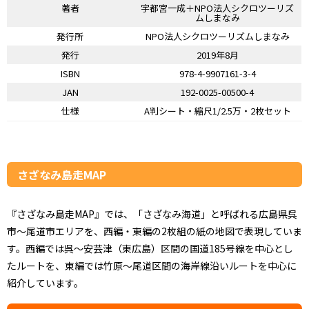
著者
宇都宮一成＋NPO法人シクロツーリズ
ムしまなみ
発行所
NPO法人シクロツーリズムしまなみ
発行
2019年8月
ISBN
978-4-9907161-3-4
JAN
192-0025-00500-4
仕様
A判シート・縮尺1/2.5万・2枚セット
さざなみ島走MAP
『さざなみ島走MAP』では、「さざなみ海道」と呼ばれる広島県呉
市～尾道市エリアを、西編・東編の2枚組の紙の地図で表現していま
す。西編では呉～安芸津（東広島）区間の国道185号線を中心とし
たルートを、東編では竹原～尾道区間の海岸線沿いルートを中心に
紹介しています。