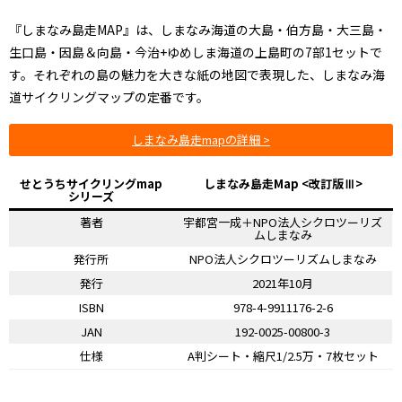
『しまなみ島走MAP』は、しまなみ海道の大島・伯方島・大三島・
生口島・因島＆向島・今治+ゆめしま海道の上島町の7部1セットで
す。それぞれの島の魅力を大きな紙の地図で表現した、しまなみ海
道サイクリングマップの定番です。
しまなみ島走mapの詳細 >
せとうちサイクリングmap
しまなみ島走Map <改訂版Ⅲ>
シリーズ
著者
宇都宮一成＋NPO法人シクロツーリズ
ムしまなみ
発行所
NPO法人シクロツーリズムしまなみ
発行
2021年10月
ISBN
978-4-9911176-2-6
JAN
192-0025-00800-3
仕様
A判シート・縮尺1/2.5万・7枚セット