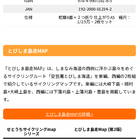
ISBN
978-4-9907161-6-5
JAN
192-2000-01234-2
仕様
蛇腹6面＋２つ折り 仕上がりA5 縮尺：
1/2.5万・2枚セット
とびしま島走MAP
『とびしま島走MAP』は、しまなみ海道の西側に浮かぶ島々をめぐ
るサイクリングルート「安芸灘とびしま海道」を東編、西編の2枚組
で紹介しているサイクリングマップです。東編には大崎下島・岡村
島+大崎上島を、西編には下蒲刈島・上蒲刈島・豊島を掲載していま
す。
とびしま島走MAPの詳細 >
せとうちサイクリングmap
とびしま島走Map (第2版)
シリーズ