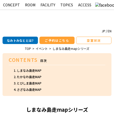
CONCEPT
ROOM
FACILITY
TOPICS
ACCESS
なみトみなと
JP
EN
なみトみなととは?
ご
予約はこちら
空室状況
TOP
イベント
しまなみ島走mapシリーズ
CONTENTS
しまなみ島走MAP
たかなわ島走MAP
とびしま島走MAP
さざなみ島走MAP
しまなみ島走mapシリーズ